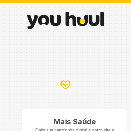
Mais Saúde
Emita sua carteirinha digital e aproveite a