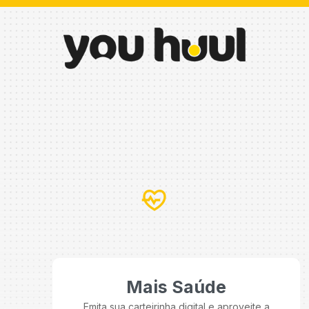
Mais Saúde
Emita sua carteirinha digital e aproveite a