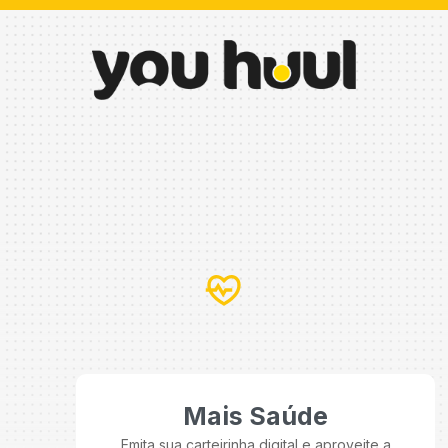
Mais Saúde
Emita sua carteirinha digital e aproveite a